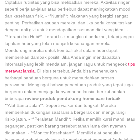
Ciptakan rutinitas yang bisa melibatkan mereka. Aktivitas ringan
seperti berjalan-jalan atau berkebun dapat meningkatkan mood
dan kesehatan fisik. - **Nutrisi**: Makanan yang bergizi sangat
penting. Perhatikan asupan mereka, dan jika perlu konsultasikan
dengan ahli gizi untuk mendapatkan susunan diet yang ideal. -
**Terapi dan Hobi**: Terapi fisik mungkin diperlukan, tetapi jangan
lupakan hobi yang telah menjadi kesenangan mereka.
Mendorong mereka untuk kembali aktif dalam hobi dapat
memberikan dampak positif. Jika Anda ingin mendapatkan
informasi yang lebih mendalam, jangan ragu untuk mengecek
tips
merawat lansia
. Di situs tersebut, Anda bisa menemukan
berbagai panduan berguna untuk memudahkan proses
perawatan. Mengingat bahwa penentuan produk yang tepat juga
berperan dalam menjaga kenyamanan lansia, berikut adalah
beberapa
review produk pendukung home care terbaik
: -
**Alat Bantu Jalan**: Seperti walker dan tongkat. Mereka
memberikan dukungan saat lansia bergerak dan mengurangi
risiko jatuh. - **Peralatan Mandi**: Ketika memilih kursi mandi atau
pegangan, pastikan barang tersebut tahan lama dan nyaman
digunakan. - **Monitor Kesehatan**: Memiliki alat pengukur
tekanan darah atau glukosa di rumah dapat membuat Anda lebih