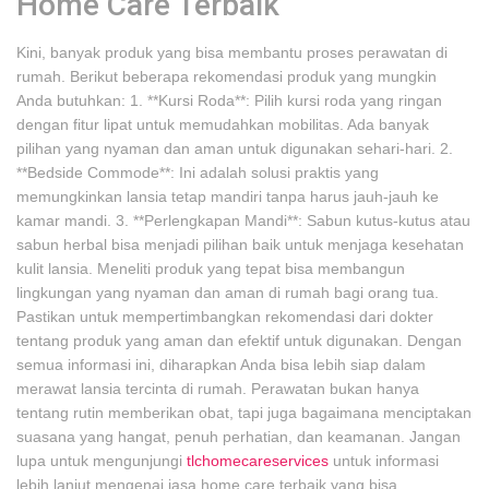
Home Care Terbaik
Kini, banyak produk yang bisa membantu proses perawatan di
rumah. Berikut beberapa rekomendasi produk yang mungkin
Anda butuhkan: 1. **Kursi Roda**: Pilih kursi roda yang ringan
dengan fitur lipat untuk memudahkan mobilitas. Ada banyak
pilihan yang nyaman dan aman untuk digunakan sehari-hari. 2.
**Bedside Commode**: Ini adalah solusi praktis yang
memungkinkan lansia tetap mandiri tanpa harus jauh-jauh ke
kamar mandi. 3. **Perlengkapan Mandi**: Sabun kutus-kutus atau
sabun herbal bisa menjadi pilihan baik untuk menjaga kesehatan
kulit lansia. Meneliti produk yang tepat bisa membangun
lingkungan yang nyaman dan aman di rumah bagi orang tua.
Pastikan untuk mempertimbangkan rekomendasi dari dokter
tentang produk yang aman dan efektif untuk digunakan. Dengan
semua informasi ini, diharapkan Anda bisa lebih siap dalam
merawat lansia tercinta di rumah. Perawatan bukan hanya
tentang rutin memberikan obat, tapi juga bagaimana menciptakan
suasana yang hangat, penuh perhatian, dan keamanan. Jangan
lupa untuk mengunjungi
tlchomecareservices
untuk informasi
lebih lanjut mengenai jasa home care terbaik yang bisa