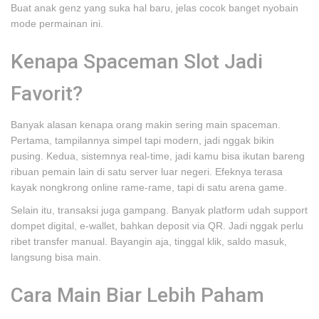
Buat anak genz yang suka hal baru, jelas cocok banget nyobain
mode permainan ini.
Kenapa Spaceman Slot Jadi
Favorit?
Banyak alasan kenapa orang makin sering main spaceman.
Pertama, tampilannya simpel tapi modern, jadi nggak bikin
pusing. Kedua, sistemnya real-time, jadi kamu bisa ikutan bareng
ribuan pemain lain di satu server luar negeri. Efeknya terasa
kayak nongkrong online rame-rame, tapi di satu arena game.
Selain itu, transaksi juga gampang. Banyak platform udah support
dompet digital, e-wallet, bahkan deposit via QR. Jadi nggak perlu
ribet transfer manual. Bayangin aja, tinggal klik, saldo masuk,
langsung bisa main.
Cara Main Biar Lebih Paham