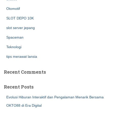
Otomotif
SLOT DEPO 10K
slot server jepang
Spaceman
Teknologi
tips merawat lansia
Recent Comments
Recent Posts
Evolusi Hiburan Interaktif dan Pengalaman Menarik Bersama
OKTO88 di Era Digital