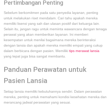
Pertimbangan Penting
Sebelum berkomitmen pada satu penyedia layanan, penting
untuk melakukan riset mendalam. Cari tahu apakah mereka
memiliki lisensi yang sah dan ulasan positif dari keluarga lain.
Selain itu, jangan ragu untuk meminta wawancara dengan tenaga
perawat yang akan memberikan layanan. Ini memberi
kesempatan untuk menilai bagaimana mereka berinteraksi
dengan lansia dan apakah mereka memiliki empati yang cukup
dalam berbicara dengan pasien. Memiliki
tips merawat lansia
yang tepat juga bisa sangat membantu.
Panduan Perawatan untuk
Pasien Lansia
Setiap lansia memiliki kebutuhannya sendiri. Dalam perawatan
mereka, penting untuk memahami kondisi kesehatan mereka dan
merancang jadwal perawatan yang sesuai.