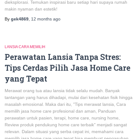
dieksplorasi. Temukan inspirasi baru setiap hari supaya rumah
makin nyaman dan estetik!
By
gek4869
,
12 months
ago
LANSIA CARA MEMILIH
Perawatan Lansia Tanpa Stres:
Tips Cerdas Pilih Jasa Home Care
yang Tepat
Merawat orang tua atau lansia tidak selalu mudah. Banyak
tantangan yang harus dihadapi, mulai dari kesehatan fisik hingga
masalah emosional. Maka dari itu, "Tips merawat lansia, Cara
memilih jasa home care profesional dan aman, Panduan
perawatan untuk pasien, terapi, home care, nursing home,
Review produk pendukung home care terbaik" menjadi sangat
relevan. Dalam situasi yang serba cepat ini, memahami cara
memilih jasa home care yang tepat bisa membuat pengasuhan