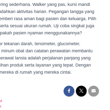
ring sederhana. Walker yang pas, kursi mandi
udahkan aktivitas harian. Pegangan tangga yang
emberi rasa aman bagi pasien dan keluarga. Pilih
rta sesuai ukuran rumah. Uji coba singkat juga
 apakah pasien nyaman menggunakannya?
or tekanan darah, tensimeter, glucometer,
gat minum obat dan catatan perawatan membantu
erawat lansia adalah perjalanan panjang yang
ihan produk serta layanan yang tepat. Dengan
mereka di rumah yang mereka cintai.
of
t