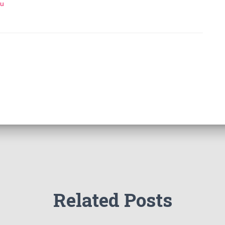
du
Related Posts