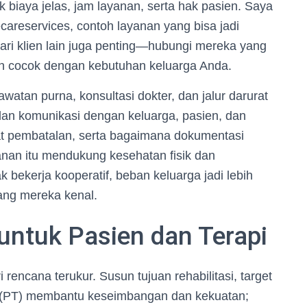
k biaya jelas, jam layanan, serta hak pasien. Saya
areservices, contoh layanan yang bisa jadi
dari klien lain juga penting—hubungi mereka yang
n cocok dengan kebutuhan keluarga Anda.
awatan purna, konsultasi dokter, dan jalur darurat
dan komunikasi dengan keluarga, pasien, dan
at pembatalan, serta bagaimana dokumentasi
anan itu mendukung kesehatan fisik dan
bekerja kooperatif, beban keluarga jadi lebih
yang mereka kenal.
ntuk Pasien dan Terapi
rencana terukur. Susun tujuan rehabilitasi, target
sik (PT) membantu keseimbangan dan kekuatan;