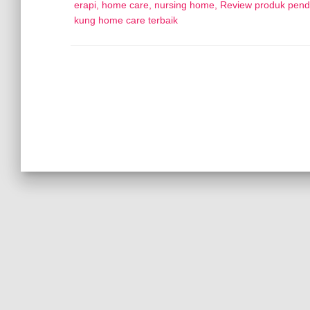
erapi, home care, nursing home, Review produk pen
kung home care terbaik