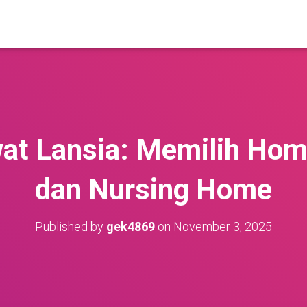
at Lansia: Memilih Ho
dan Nursing Home
Published by
gek4869
on
November 3, 2025