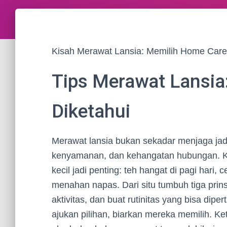
Kisah Merawat Lansia: Memilih Home Car
Tips Merawat Lansia
Diketahui
Merawat lansia bukan sekadar menjaga jad
kenyamanan, dan kehangatan hubungan. Ket
kecil jadi penting: teh hangat di pagi hari,
menahan napas. Dari situ tumbuh tiga prin
aktivitas, dan buat rutinitas yang bisa dip
ajukan pilihan, biarkan mereka memilih. Ke