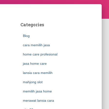
Categories
Blog
cara memilih jasa
home care profesional
jasa home care
lansia cara memilih
mahjong slot
memilih jasa home
merawat lansia cara