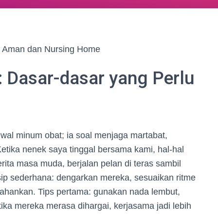
e Aman dan Nursing Home
: Dasar-dasar yang Perlu
wal minum obat; ia soal menjaga martabat,
ika nenek saya tinggal bersama kami, hal-hal
 cerita masa muda, berjalan pelan di teras sambil
sip sederhana: dengarkan mereka, sesuaikan ritme
ertahankan. Tips pertama: gunakan nada lembut,
tika mereka merasa dihargai, kerjasama jadi lebih