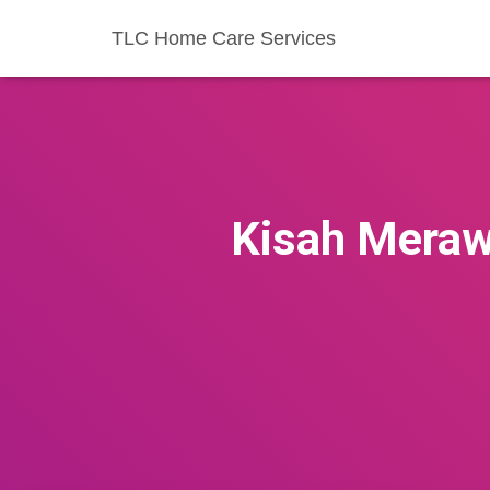
TLC Home Care Services
Kisah Meraw