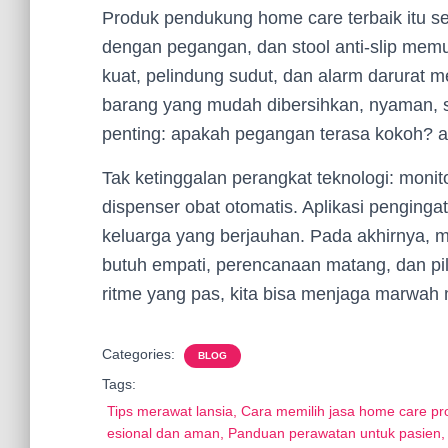
Produk pendukung home care terbaik itu se
dengan pegangan, dan stool anti-slip mem
kuat, pelindung sudut, dan alarm darurat m
barang yang mudah dibersihkan, nyaman, se
penting: apakah pegangan terasa kokoh?
Tak ketinggalan perangkat teknologi: monit
dispenser obat otomatis. Aplikasi pengin
keluarga yang berjauhan. Pada akhirnya, m
butuh empati, perencanaan matang, dan pil
ritme yang pas, kita bisa menjaga marwah 
Categories:
BLOG
Tags:
Tips merawat lansia, Cara memilih jasa home care pr
esional dan aman, Panduan perawatan untuk pasien, 