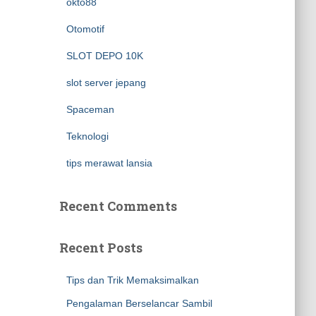
okto88
Otomotif
SLOT DEPO 10K
slot server jepang
Spaceman
Teknologi
tips merawat lansia
Recent Comments
Recent Posts
Tips dan Trik Memaksimalkan
Pengalaman Berselancar Sambil