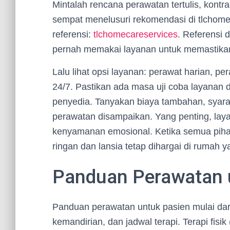
Mintalah rencana perawatan tertulis, kontra
sempat menelusuri rekomendasi di tlchomec
referensi:
tlchomecareservices
. Referensi 
pernah memakai layanan untuk memastika
Lalu lihat opsi layanan: perawat harian, per
24/7. Pastikan ada masa uji coba layanan 
penyedia. Tanyakan biaya tambahan, syar
perawatan disampaikan. Yang penting, lay
kenyamanan emosional. Ketika semua pihak 
ringan dan lansia tetap dihargai di rumah 
Panduan Perawatan u
Panduan perawatan untuk pasien mulai dari 
kemandirian, dan jadwal terapi. Terapi fi