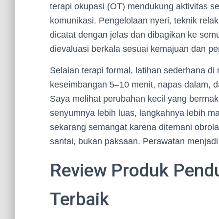
terapi okupasi (OT) mendukung aktivitas se
komunikasi. Pengelolaan nyeri, teknik rela
dicatat dengan jelas dan dibagikan ke semua
dievaluasi berkala sesuai kemajuan dan pe
Selaian terapi formal, latihan sederhana di
keseimbangan 5–10 menit, napas dalam, da
Saya melihat perubahan kecil yang bermakna
senyumnya lebih luas, langkahnya lebih ma
sekarang semangat karena ditemani obrolan
santai, bukan paksaan. Perawatan menjadi
Review Produk Pend
Terbaik