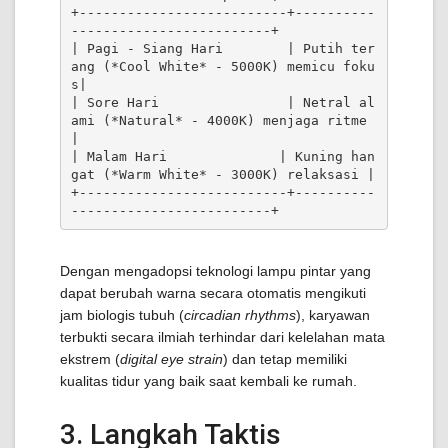
+--------------------------+----------
-------------------------+

| Pagi - Siang Hari        | Putih ter
ang (*Cool White* - 5000K) memicu foku
s|

| Sore Hari                | Netral al
ami (*Natural* - 4000K) menjaga ritme 
|

| Malam Hari              | Kuning han
gat (*Warm White* - 3000K) relaksasi |

+--------------------------+----------
Dengan mengadopsi teknologi lampu pintar yang
dapat berubah warna secara otomatis mengikuti
jam biologis tubuh (
circadian rhythms
), karyawan
terbukti secara ilmiah terhindar dari kelelahan mata
ekstrem (
digital eye strain
) dan tetap memiliki
kualitas tidur yang baik saat kembali ke rumah.
3. Langkah Taktis