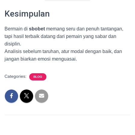
Kesimpulan
Bermain di
sbobet
memang seru dan penuh tantangan,
tapi hasil terbaik datang dari pemain yang sabar dan
disiplin.
Analisis sebelum taruhan, atur modal dengan baik, dan
jangan biarkan emosi menguasai.
Categories:
BLOG