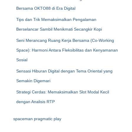
Bersama OKTO88 di Era Digital
Tips dan Trik Memaksimalkan Pengalaman
Berselancar Sambil Menikmati Secangkir Kopi
Seni Merancang Ruang Kerja Bersama (Co-Working
Space): Harmoni Antara Fleksibilitas dan Kenyamanan
Sosial
Sensasi Hiburan Digital dengan Tema Oriental yang
Semakin Digemari
Strategi Cerdas: Memaksimalkan Slot Modal Kecil
dengan Analisis RTP
spaceman pragmatic play