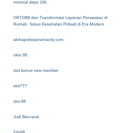
minimal depo 10k
OKTO88 dan Transformasi Layanan Perawatan di
Rumah: Solusi Kesehatan Pribadi di Era Modern
alohapokepanamacity.com
okto 88
slot bonus new member
slot777
slot 88
Judi Baccarat
Fila88