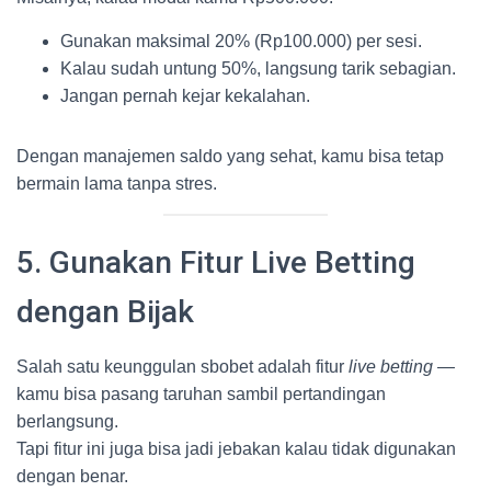
Gunakan maksimal 20% (Rp100.000) per sesi.
Kalau sudah untung 50%, langsung tarik sebagian.
Jangan pernah kejar kekalahan.
Dengan manajemen saldo yang sehat, kamu bisa tetap
bermain lama tanpa stres.
5. Gunakan Fitur Live Betting
dengan Bijak
Salah satu keunggulan sbobet adalah fitur
live betting
—
kamu bisa pasang taruhan sambil pertandingan
berlangsung.
Tapi fitur ini juga bisa jadi jebakan kalau tidak digunakan
dengan benar.