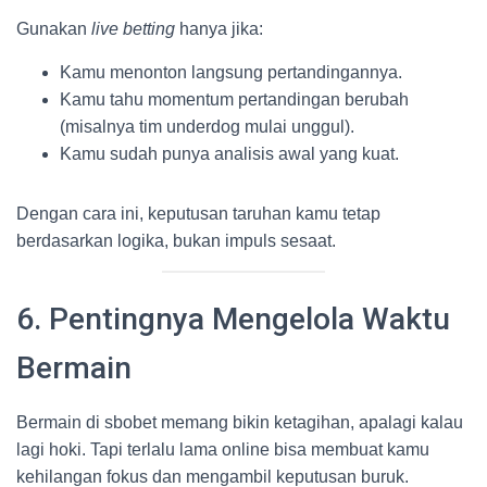
Gunakan
live betting
hanya jika:
Kamu menonton langsung pertandingannya.
Kamu tahu momentum pertandingan berubah
(misalnya tim underdog mulai unggul).
Kamu sudah punya analisis awal yang kuat.
Dengan cara ini, keputusan taruhan kamu tetap
berdasarkan logika, bukan impuls sesaat.
6. Pentingnya Mengelola Waktu
Bermain
Bermain di sbobet memang bikin ketagihan, apalagi kalau
lagi hoki. Tapi terlalu lama online bisa membuat kamu
kehilangan fokus dan mengambil keputusan buruk.