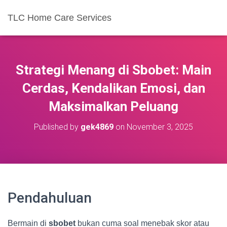
TLC Home Care Services
Strategi Menang di Sbobet: Main
Cerdas, Kendalikan Emosi, dan
Maksimalkan Peluang
Published by
gek4869
on
November 3, 2025
Pendahuluan
Bermain di
sbobet
bukan cuma soal menebak skor atau