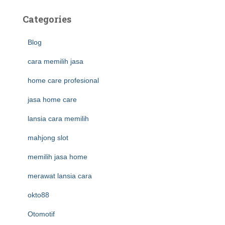
Categories
Blog
cara memilih jasa
home care profesional
jasa home care
lansia cara memilih
mahjong slot
memilih jasa home
merawat lansia cara
okto88
Otomotif