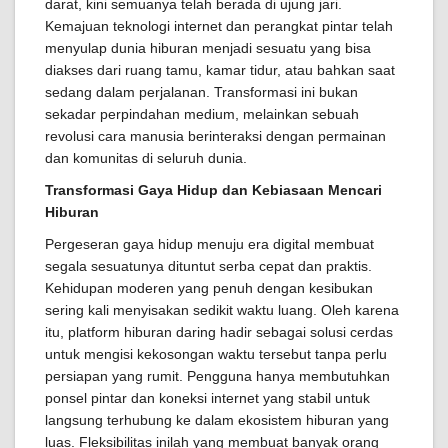
darat, kini semuanya telah berada di ujung jari.
Kemajuan teknologi internet dan perangkat pintar telah
menyulap dunia hiburan menjadi sesuatu yang bisa
diakses dari ruang tamu, kamar tidur, atau bahkan saat
sedang dalam perjalanan. Transformasi ini bukan
sekadar perpindahan medium, melainkan sebuah
revolusi cara manusia berinteraksi dengan permainan
dan komunitas di seluruh dunia.
Transformasi Gaya Hidup dan Kebiasaan Mencari
Hiburan
Pergeseran gaya hidup menuju era digital membuat
segala sesuatunya dituntut serba cepat dan praktis.
Kehidupan moderen yang penuh dengan kesibukan
sering kali menyisakan sedikit waktu luang. Oleh karena
itu, platform hiburan daring hadir sebagai solusi cerdas
untuk mengisi kekosongan waktu tersebut tanpa perlu
persiapan yang rumit. Pengguna hanya membutuhkan
ponsel pintar dan koneksi internet yang stabil untuk
langsung terhubung ke dalam ekosistem hiburan yang
luas. Fleksibilitas inilah yang membuat banyak orang