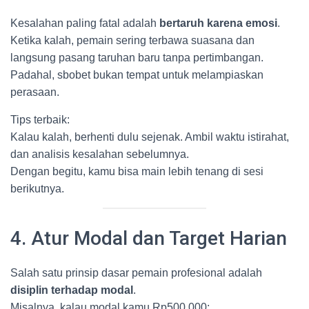
Kesalahan paling fatal adalah
bertaruh karena emosi
.
Ketika kalah, pemain sering terbawa suasana dan
langsung pasang taruhan baru tanpa pertimbangan.
Padahal, sbobet bukan tempat untuk melampiaskan
perasaan.
Tips terbaik:
Kalau kalah, berhenti dulu sejenak. Ambil waktu istirahat,
dan analisis kesalahan sebelumnya.
Dengan begitu, kamu bisa main lebih tenang di sesi
berikutnya.
4. Atur Modal dan Target Harian
Salah satu prinsip dasar pemain profesional adalah
disiplin terhadap modal
.
Misalnya, kalau modal kamu Rp500.000: