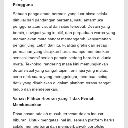
Pengguna
Sebuah pengalaman bermain yang luar biasa selalu
dimulai dari pandangan pertama, yaitu antarmuka
pengguna atau visual dari situs tersebut. Desain yang
bersih, navigasi yang intuitif, dan perpaduan warna yang
memanjakan mata sangat memengaruhi kenyamanan
pengunjung. Lebih dari itu, kualitas grafis dari setiap
permainan yang disajikan harus mampu memberikan
sensasi imersif seolah pemain sedang berada di dunia
nyata. Teknologi rendering masa kini memungkinkan
detail visual yang sangat tajam, animasi yang mulus,
serta efek suara yang menggelegar, membuat setiap
detik yang dihabiskan di dalam platform terasa sangat
hidup dan mendebarkan.
Variasi Pilihan Hiburan yang Tidak Pernah
Membosankan
Rasa bosan adalah musuh terbesar dalam industri
hiburan. Untuk mengatasi hal ini, sebuah platform harus
selalu memperbarui dan memperbanyak portofolio