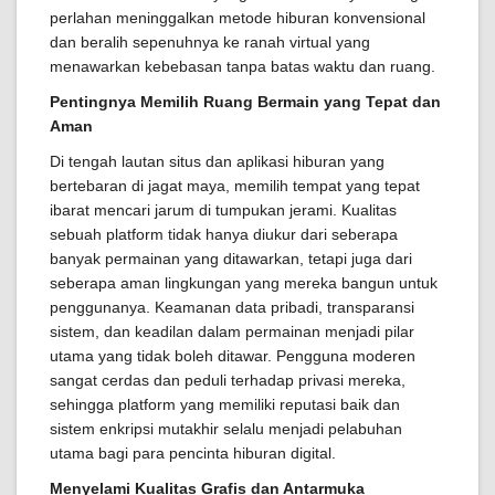
perlahan meninggalkan metode hiburan konvensional
dan beralih sepenuhnya ke ranah virtual yang
menawarkan kebebasan tanpa batas waktu dan ruang.
Pentingnya Memilih Ruang Bermain yang Tepat dan
Aman
Di tengah lautan situs dan aplikasi hiburan yang
bertebaran di jagat maya, memilih tempat yang tepat
ibarat mencari jarum di tumpukan jerami. Kualitas
sebuah platform tidak hanya diukur dari seberapa
banyak permainan yang ditawarkan, tetapi juga dari
seberapa aman lingkungan yang mereka bangun untuk
penggunanya. Keamanan data pribadi, transparansi
sistem, dan keadilan dalam permainan menjadi pilar
utama yang tidak boleh ditawar. Pengguna moderen
sangat cerdas dan peduli terhadap privasi mereka,
sehingga platform yang memiliki reputasi baik dan
sistem enkripsi mutakhir selalu menjadi pelabuhan
utama bagi para pencinta hiburan digital.
Menyelami Kualitas Grafis dan Antarmuka