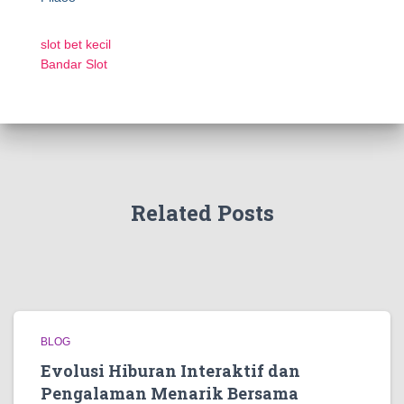
slot bet kecil
Bandar Slot
Related Posts
BLOG
Evolusi Hiburan Interaktif dan
Pengalaman Menarik Bersama