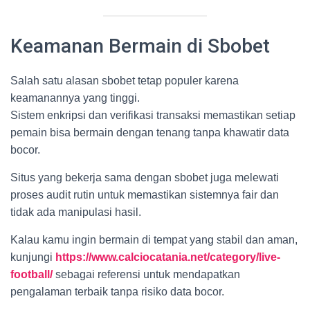
Keamanan Bermain di Sbobet
Salah satu alasan sbobet tetap populer karena
keamanannya yang tinggi.
Sistem enkripsi dan verifikasi transaksi memastikan setiap
pemain bisa bermain dengan tenang tanpa khawatir data
bocor.
Situs yang bekerja sama dengan sbobet juga melewati
proses audit rutin untuk memastikan sistemnya fair dan
tidak ada manipulasi hasil.
Kalau kamu ingin bermain di tempat yang stabil dan aman,
kunjungi
https://www.calciocatania.net/category/live-
football/
sebagai referensi untuk mendapatkan
pengalaman terbaik tanpa risiko data bocor.