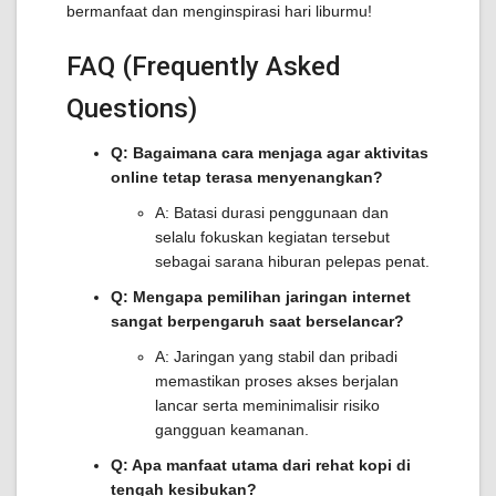
bermanfaat dan menginspirasi hari liburmu!
FAQ (Frequently Asked
Questions)
Q: Bagaimana cara menjaga agar aktivitas
online tetap terasa menyenangkan?
A: Batasi durasi penggunaan dan
selalu fokuskan kegiatan tersebut
sebagai sarana hiburan pelepas penat.
Q: Mengapa pemilihan jaringan internet
sangat berpengaruh saat berselancar?
A: Jaringan yang stabil dan pribadi
memastikan proses akses berjalan
lancar serta meminimalisir risiko
gangguan keamanan.
Q: Apa manfaat utama dari rehat kopi di
tengah kesibukan?