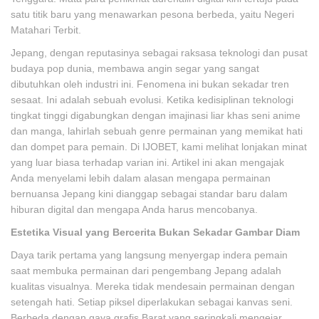
satu titik baru yang menawarkan pesona berbeda, yaitu Negeri
Matahari Terbit.
Jepang, dengan reputasinya sebagai raksasa teknologi dan pusat
budaya pop dunia, membawa angin segar yang sangat
dibutuhkan oleh industri ini. Fenomena ini bukan sekadar tren
sesaat. Ini adalah sebuah evolusi. Ketika kedisiplinan teknologi
tingkat tinggi digabungkan dengan imajinasi liar khas seni anime
dan manga, lahirlah sebuah genre permainan yang memikat hati
dan dompet para pemain. Di IJOBET, kami melihat lonjakan minat
yang luar biasa terhadap varian ini. Artikel ini akan mengajak
Anda menyelami lebih dalam alasan mengapa permainan
bernuansa Jepang kini dianggap sebagai standar baru dalam
hiburan digital dan mengapa Anda harus mencobanya.
Estetika Visual yang Bercerita Bukan Sekadar Gambar Diam
Daya tarik pertama yang langsung menyergap indera pemain
saat membuka permainan dari pengembang Jepang adalah
kualitas visualnya. Mereka tidak mendesain permainan dengan
setengah hati. Setiap piksel diperlakukan sebagai kanvas seni.
Berbeda dengan gaya grafis Barat yang seringkali mengejar