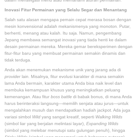
Inovasi Fitur Permainan yang Selalu Segar dan Menantang
Salah satu alasan mengapa pemain cepat merasa bosan dengan
mesin konvensional adalah mekanismenya yang monoton. Putar,
berhenti, menang atau kalah. Itu saja. Namun, pengembang
Jepang membawa semangat inovasi yang tiada henti ke dalam
desain permainan mereka. Mereka gemar bereksperimen dengan
fitur-fitur baru yang membuat permainan semakin dinamis dan
tidak terduga.
Anda akan menemukan mekanisme unik yang jarang ada di
provider
lain. Misalnya, fitur evolusi karakter di mana semakin
lama Anda bermain, karakter utama Anda bisa naik level dan
membuka kemampuan khusus yang meningkatkan peluang
kemenangan. Atau fitur
boss battle
di babak bonus, di mana Anda
harus berinteraksi langsung—memilih senjata atau jurus—untuk
mengalahkan musuh dan mendapatkan hadiah jackpot. Ada juga
variasi simbol
Wild
yang sangat kreatif, seperti
Walking Wilds
(simbol liar yang berjalan melintasi layar),
Expanding Wilds
(simbol yang melebar menutupi satu gulungan penuh), hingga
Sticky Wilds
(simbol yang menempel untuk beberapa putaran).