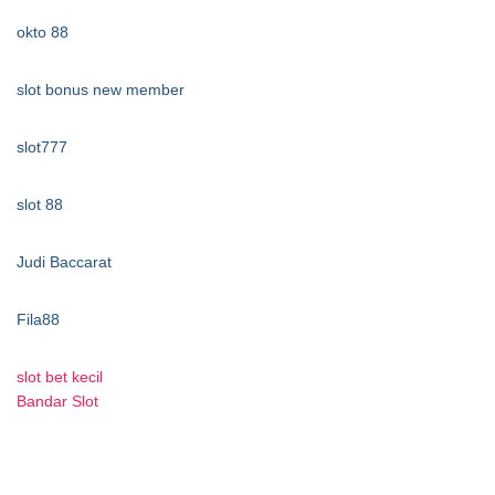
okto 88
slot bonus new member
slot777
slot 88
Judi Baccarat
Fila88
slot bet kecil
Bandar Slot