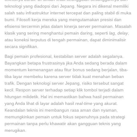
teknologi yang diadopsi dari Jepang. Negara ini dikenal memiliki
salah satu infrastruktur internet tercepat dan paling stabil di muka
bumi. Filosofi kerja mereka yang mengutamakan presisi dan
efisiensi tercermin jelas dalam kinerja server permainan. Masalah
klasik yang sering menghantui pemain daring, seperti
lag
,
delay
,
atau koneksi terputus di tengah permainan, dapat diminimalisir
secara signifikan.
Bagi pemain profesional, kestabilan server adalah segalanya.
Bayangkan betapa frustrasinya jika Anda sedang berada dalam
momentum kemenangan atau fitur bonus sedang berjalan, tiba-
tiba layar membeku karena server tidak kuat menahan beban
trafik. Dengan teknologi server Jepang, risiko tersebut sangat
kecil. Respon server terhadap setiap klik tombol terjadi dalam
hitungan milidetik. Hal ini memastikan bahwa hasil permainan
yang Anda lihat di layar adalah hasil
real-time
yang akurat.
Keandalan teknis ini membangun rasa aman dan nyaman,
memungkinkan pemain untuk fokus sepenuhnya pada strategi
permainan tanpa perlu khawatir akan gangguan teknis yang
merugikan.