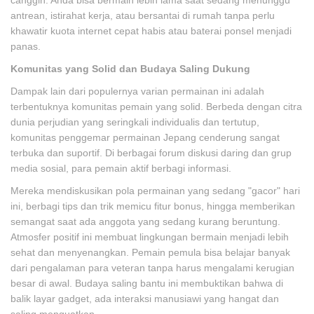
antrean, istirahat kerja, atau bersantai di rumah tanpa perlu
khawatir kuota internet cepat habis atau baterai ponsel menjadi
panas.
Komunitas yang Solid dan Budaya Saling Dukung
Dampak lain dari populernya varian permainan ini adalah
terbentuknya komunitas pemain yang solid. Berbeda dengan citra
dunia perjudian yang seringkali individualis dan tertutup,
komunitas penggemar permainan Jepang cenderung sangat
terbuka dan suportif. Di berbagai forum diskusi daring dan grup
media sosial, para pemain aktif berbagi informasi.
Mereka mendiskusikan pola permainan yang sedang "gacor" hari
ini, berbagi tips dan trik memicu fitur bonus, hingga memberikan
semangat saat ada anggota yang sedang kurang beruntung.
Atmosfer positif ini membuat lingkungan bermain menjadi lebih
sehat dan menyenangkan. Pemain pemula bisa belajar banyak
dari pengalaman para veteran tanpa harus mengalami kerugian
besar di awal. Budaya saling bantu ini membuktikan bahwa di
balik layar gadget, ada interaksi manusiawi yang hangat dan
saling menguatkan.