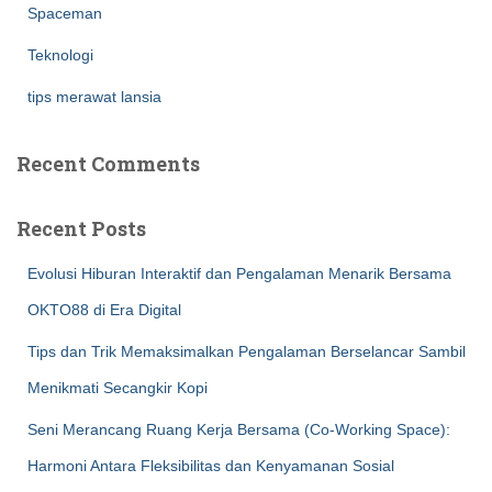
Spaceman
Teknologi
tips merawat lansia
Recent Comments
Recent Posts
Evolusi Hiburan Interaktif dan Pengalaman Menarik Bersama
OKTO88 di Era Digital
Tips dan Trik Memaksimalkan Pengalaman Berselancar Sambil
Menikmati Secangkir Kopi
Seni Merancang Ruang Kerja Bersama (Co-Working Space):
Harmoni Antara Fleksibilitas dan Kenyamanan Sosial