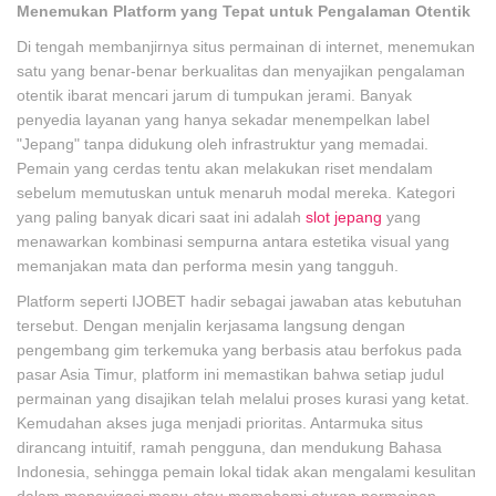
Menemukan Platform yang Tepat untuk Pengalaman Otentik
Di tengah membanjirnya situs permainan di internet, menemukan
satu yang benar-benar berkualitas dan menyajikan pengalaman
otentik ibarat mencari jarum di tumpukan jerami. Banyak
penyedia layanan yang hanya sekadar menempelkan label
"Jepang" tanpa didukung oleh infrastruktur yang memadai.
Pemain yang cerdas tentu akan melakukan riset mendalam
sebelum memutuskan untuk menaruh modal mereka. Kategori
yang paling banyak dicari saat ini adalah
slot jepang
yang
menawarkan kombinasi sempurna antara estetika visual yang
memanjakan mata dan performa mesin yang tangguh.
Platform seperti IJOBET hadir sebagai jawaban atas kebutuhan
tersebut. Dengan menjalin kerjasama langsung dengan
pengembang gim terkemuka yang berbasis atau berfokus pada
pasar Asia Timur, platform ini memastikan bahwa setiap judul
permainan yang disajikan telah melalui proses kurasi yang ketat.
Kemudahan akses juga menjadi prioritas. Antarmuka situs
dirancang intuitif, ramah pengguna, dan mendukung Bahasa
Indonesia, sehingga pemain lokal tidak akan mengalami kesulitan
dalam menavigasi menu atau memahami aturan permainan.