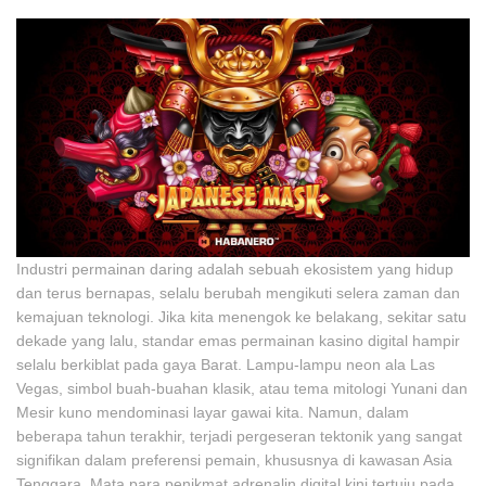
Industri permainan daring adalah sebuah ekosistem yang hidup
dan terus bernapas, selalu berubah mengikuti selera zaman dan
kemajuan teknologi. Jika kita menengok ke belakang, sekitar satu
dekade yang lalu, standar emas permainan kasino digital hampir
selalu berkiblat pada gaya Barat. Lampu-lampu neon ala Las
Vegas, simbol buah-buahan klasik, atau tema mitologi Yunani dan
Mesir kuno mendominasi layar gawai kita. Namun, dalam
beberapa tahun terakhir, terjadi pergeseran tektonik yang sangat
signifikan dalam preferensi pemain, khususnya di kawasan Asia
Tenggara. Mata para penikmat adrenalin digital kini tertuju pada