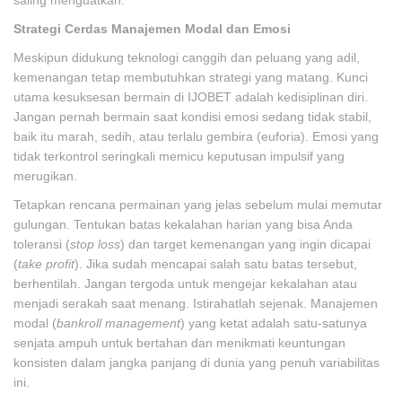
Strategi Cerdas Manajemen Modal dan Emosi
Meskipun didukung teknologi canggih dan peluang yang adil,
kemenangan tetap membutuhkan strategi yang matang. Kunci
utama kesuksesan bermain di IJOBET adalah kedisiplinan diri.
Jangan pernah bermain saat kondisi emosi sedang tidak stabil,
baik itu marah, sedih, atau terlalu gembira (euforia). Emosi yang
tidak terkontrol seringkali memicu keputusan impulsif yang
merugikan.
Tetapkan rencana permainan yang jelas sebelum mulai memutar
gulungan. Tentukan batas kekalahan harian yang bisa Anda
toleransi (
stop loss
) dan target kemenangan yang ingin dicapai
(
take profit
). Jika sudah mencapai salah satu batas tersebut,
berhentilah. Jangan tergoda untuk mengejar kekalahan atau
menjadi serakah saat menang. Istirahatlah sejenak. Manajemen
modal (
bankroll management
) yang ketat adalah satu-satunya
senjata ampuh untuk bertahan dan menikmati keuntungan
konsisten dalam jangka panjang di dunia yang penuh variabilitas
ini.