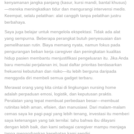
kenyamanan jangka panjang (kasur, kursi mandi, bantal khusus)
—mereka meningkatkan tidur dan mengurangi intervensi medis.
Keempat, selalu pelatihan: alat canggih tanpa pelatihan justru
berbahaya.
Saya juga belajar untuk mengelola ekspektasi. Tidak ada alat
yang sempurna. Beberapa perangkat butuh penyesuaian dan
pemeliharaan rutin. Biaya memang nyata, namun fokus pada
pengurangan beban kerja caregiver dan peningkatan kualitas
hidup pasien membantu menjustifikasi pengeluaran itu. Jika Anda
baru memulai perjalanan ini, buat daftar prioritas berdasarkan
frekuensi kebutuhan dan risiko—itu lebih berguna daripada
menggoda diri membeli semua gadget terbaru.
Merawat orang yang kita cintai di lingkungan nursing home
adalah perpaduan emosi, logistik, dan keputusan praktis.
Peralatan yang tepat membuat perbedaan besar—membuat
rutinitas lebih aman, efisien, dan manusiawi. Dari malam-malam
cemas saya ke pagi-pagi yang lebih tenang, investasi itu memberi
saya ketenangan yang tak ternilai: tahu bahwa ibu dilayani
dengan lebih baik, dan kami sebagai caregiver mampu menjaga
tanpa mengorbankan kesehatan kami sendiri.