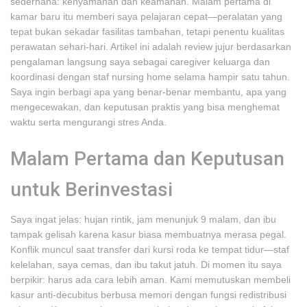
sederhana: kenyamanan dan keamanan. Malam pertama di
kamar baru itu memberi saya pelajaran cepat—peralatan yang
tepat bukan sekadar fasilitas tambahan, tetapi penentu kualitas
perawatan sehari-hari. Artikel ini adalah review jujur berdasarkan
pengalaman langsung saya sebagai caregiver keluarga dan
koordinasi dengan staf nursing home selama hampir satu tahun.
Saya ingin berbagi apa yang benar-benar membantu, apa yang
mengecewakan, dan keputusan praktis yang bisa menghemat
waktu serta mengurangi stres Anda.
Malam Pertama dan Keputusan
untuk Berinvestasi
Saya ingat jelas: hujan rintik, jam menunjuk 9 malam, dan ibu
tampak gelisah karena kasur biasa membuatnya merasa pegal.
Konflik muncul saat transfer dari kursi roda ke tempat tidur—staf
kelelahan, saya cemas, dan ibu takut jatuh. Di momen itu saya
berpikir: harus ada cara lebih aman. Kami memutuskan membeli
kasur anti-decubitus berbusa memori dengan fungsi redistribusi