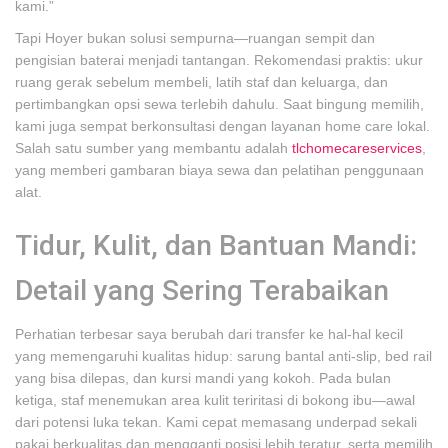
kami.”
Tapi Hoyer bukan solusi sempurna—ruangan sempit dan
pengisian baterai menjadi tantangan. Rekomendasi praktis: ukur
ruang gerak sebelum membeli, latih staf dan keluarga, dan
pertimbangkan opsi sewa terlebih dahulu. Saat bingung memilih,
kami juga sempat berkonsultasi dengan layanan home care lokal.
Salah satu sumber yang membantu adalah
tlchomecareservices
,
yang memberi gambaran biaya sewa dan pelatihan penggunaan
alat.
Tidur, Kulit, dan Bantuan Mandi:
Detail yang Sering Terabaikan
Perhatian terbesar saya berubah dari transfer ke hal-hal kecil
yang memengaruhi kualitas hidup: sarung bantal anti-slip, bed rail
yang bisa dilepas, dan kursi mandi yang kokoh. Pada bulan
ketiga, staf menemukan area kulit teriritasi di bokong ibu—awal
dari potensi luka tekan. Kami cepat memasang underpad sekali
pakai berkualitas dan mengganti posisi lebih teratur, serta memilih