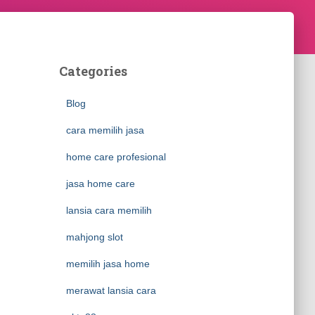
Categories
Blog
cara memilih jasa
home care profesional
jasa home care
lansia cara memilih
mahjong slot
memilih jasa home
merawat lansia cara