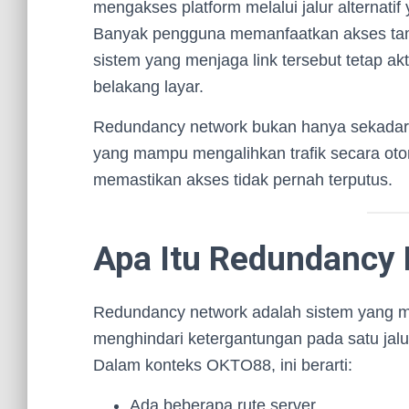
mengakses platform melalui jalur alternati
Banyak pengguna memanfaatkan akses ta
sistem yang menjaga link tersebut tetap akt
belakang layar.
Redundancy network bukan hanya sekadar 
yang mampu mengalihkan trafik secara otom
memastikan akses tidak pernah terputus.
Apa Itu Redundancy
Redundancy network adalah sistem yang m
menghindari ketergantungan pada satu jalur
Dalam konteks OKTO88, ini berarti:
Ada beberapa rute server