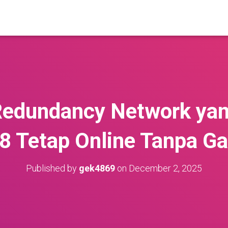
Redundancy Network y
 Tetap Online Tanpa G
Published by
gek4869
on
December 2, 2025