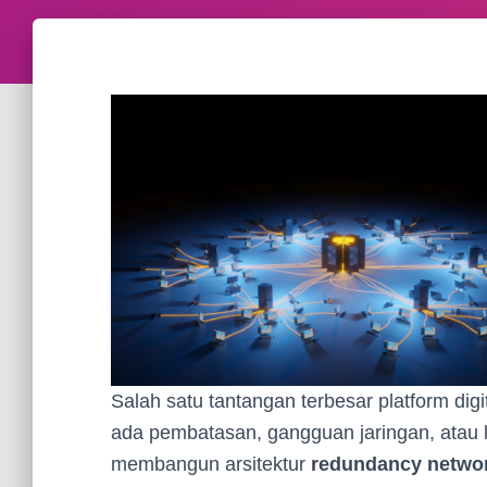
Salah satu tantangan terbesar platform dig
ada pembatasan, gangguan jaringan, atau 
membangun arsitektur
redundancy netwo