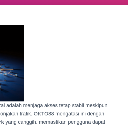
ital adalah menjaga akses tetap stabil meskipun
lonjakan trafik. OKTO88 mengatasi ini dengan
rk
yang canggih, memastikan pengguna dapat