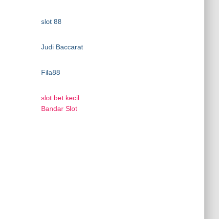
slot 88
Judi Baccarat
Fila88
slot bet kecil
Bandar Slot