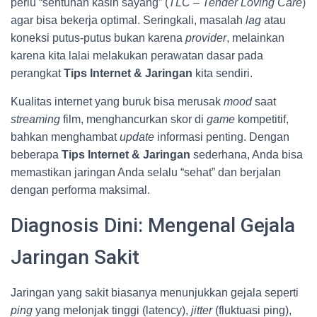
perlu “sentuhan kasih sayang” (
TLC – Tender Loving Care
)
agar bisa bekerja optimal. Seringkali, masalah
lag
atau
koneksi putus-putus bukan karena
provider
, melainkan
karena kita lalai melakukan perawatan dasar pada
perangkat
Tips Internet & Jaringan
kita sendiri.
Kualitas internet yang buruk bisa merusak
mood
saat
streaming
film, menghancurkan skor di
game
kompetitif,
bahkan menghambat
update
informasi penting. Dengan
beberapa
Tips Internet & Jaringan
sederhana, Anda bisa
memastikan jaringan Anda selalu “sehat” dan berjalan
dengan performa maksimal.
Diagnosis Dini: Mengenal Gejala
Jaringan Sakit
Jaringan yang sakit biasanya menunjukkan gejala seperti
ping
yang melonjak tinggi (latency),
jitter
(fluktuasi ping),