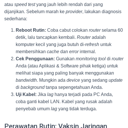
atau
speed test
yang jauh lebih rendah dari yang
dijanjikan. Sebelum marah ke
provider
, lakukan diagnosis
sederhana:
Reboot Rutin:
Coba cabut colokan
router
selama 60
detik, lalu tancapkan kembali.
Router
adalah
komputer kecil yang juga butuh di-
refresh
untuk
membersihkan
cache
dan
error
internal.
Cek Penggunaan:
Gunakan
monitoring tool
di
router
Anda (atau Aplikasi & Software pihak ketiga) untuk
melihat siapa yang paling banyak menggunakan
bandwidth
. Mungkin ada
device
yang sedang
update
di
background
tanpa sepengetahuan Anda.
Uji Kabel:
Jika
lag
hanya terjadi pada PC Anda,
coba ganti kabel LAN. Kabel yang rusak adalah
penyebab umum
lag
yang tidak terduga.
Perawatan Rutin: Vaksin Jaringan