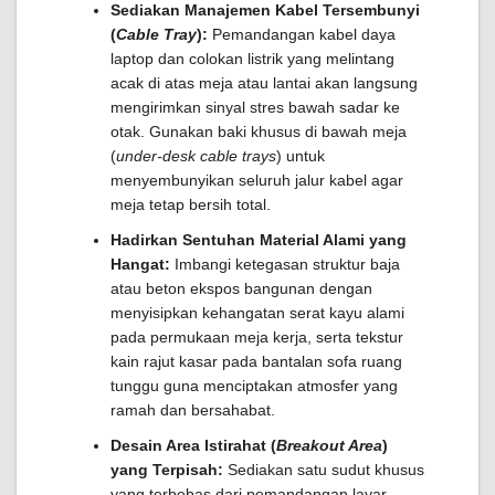
Sediakan Manajemen Kabel Tersembunyi
(
Cable Tray
):
Pemandangan kabel daya
laptop dan colokan listrik yang melintang
acak di atas meja atau lantai akan langsung
mengirimkan sinyal stres bawah sadar ke
otak. Gunakan baki khusus di bawah meja
(
under-desk cable trays
) untuk
menyembunyikan seluruh jalur kabel agar
meja tetap bersih total.
Hadirkan Sentuhan Material Alami yang
Hangat:
Imbangi ketegasan struktur baja
atau beton ekspos bangunan dengan
menyisipkan kehangatan serat kayu alami
pada permukaan meja kerja, serta tekstur
kain rajut kasar pada bantalan sofa ruang
tunggu guna menciptakan atmosfer yang
ramah dan bersahabat.
Desain Area Istirahat (
Breakout Area
)
yang Terpisah:
Sediakan satu sudut khusus
yang terbebas dari pemandangan layar