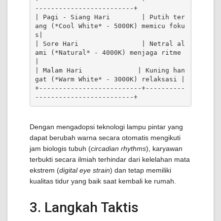
-------------------------+

| Pagi - Siang Hari        | Putih ter
ang (*Cool White* - 5000K) memicu foku
s|

| Sore Hari                | Netral al
ami (*Natural* - 4000K) menjaga ritme 
|

| Malam Hari              | Kuning han
gat (*Warm White* - 3000K) relaksasi |

+--------------------------+----------
Dengan mengadopsi teknologi lampu pintar yang
dapat berubah warna secara otomatis mengikuti
jam biologis tubuh (
circadian rhythms
), karyawan
terbukti secara ilmiah terhindar dari kelelahan mata
ekstrem (
digital eye strain
) dan tetap memiliki
kualitas tidur yang baik saat kembali ke rumah.
3. Langkah Taktis