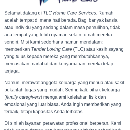
Selamat datang di
TLC Home Care Services
. Rumah
adalah tempat di mana hati berada. Bagi banyak lansia
atau individu yang sedang dalam masa pemulihan, tidak
ada tempat yang lebih nyaman selain rumah mereka
sendiri. Misi kami sederhana namun mendalam:
memberikan
Tender Loving Care
(TLC) atau kasih sayang
yang tulus kepada mereka yang membutuhkannya,
memastikan martabat dan kenyamanan mereka tetap
terjaga.
Namun, merawat anggota keluarga yang menua atau sakit
bukanlah tugas yang mudah. Sering kali, pihak keluarga
(
family caregivers
) mengalami kelelahan fisik dan
emosional yang luar biasa. Anda ingin memberikan yang
terbaik, tetapi kapasitas Anda terbatas.
Di sinilah layanan perawatan profesional berperan. Kami