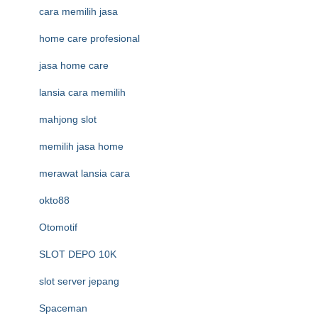
cara memilih jasa
home care profesional
jasa home care
lansia cara memilih
mahjong slot
memilih jasa home
merawat lansia cara
okto88
Otomotif
SLOT DEPO 10K
slot server jepang
Spaceman