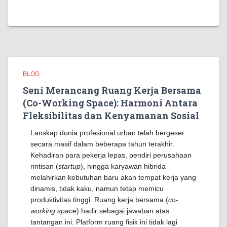
BLOG
Seni Merancang Ruang Kerja Bersama
(Co-Working Space): Harmoni Antara
Fleksibilitas dan Kenyamanan Sosial
Lanskap dunia profesional urban telah bergeser
secara masif dalam beberapa tahun terakhir.
Kehadiran para pekerja lepas, pendiri perusahaan
rintisan (
startup
), hingga karyawan hibrida
melahirkan kebutuhan baru akan tempat kerja yang
dinamis, tidak kaku, namun tetap memicu
produktivitas tinggi. Ruang kerja bersama (
co-
working space
) hadir sebagai jawaban atas
tantangan ini. Platform ruang fisik ini tidak lagi