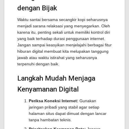
dengan Bijak
Waktu santai bersama secangkir kopi seharusnya
menjadi sarana relaksasi yang menyegarkan. Oleh
karena itu, penting sekali untuk memiliki kontrol diri
yang baik terhadap durasi penggunaan internet.
Jangan sampai keasyikan menjelajahi berbagai fitur
hiburan digital membuat kita melupakan tanggung
jawab atau waktu istirahat yang seharusnya
terpenuhi dengan baik.
Langkah Mudah Menjaga
Kenyamanan Digital
Periksa Koneksi Internet:
Gunakan
jaringan pribadi yang stabil agar setiap
halaman situs dapat dimuat dengan lancar
tanpa hambatan teknis.