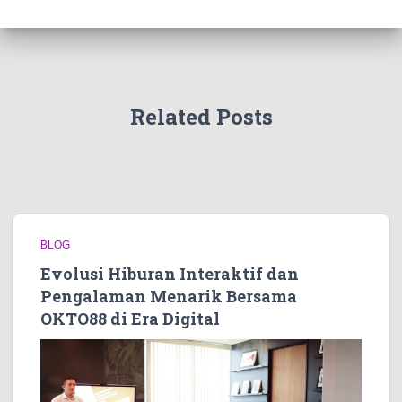
Related Posts
BLOG
Evolusi Hiburan Interaktif dan
Pengalaman Menarik Bersama
OKTO88 di Era Digital