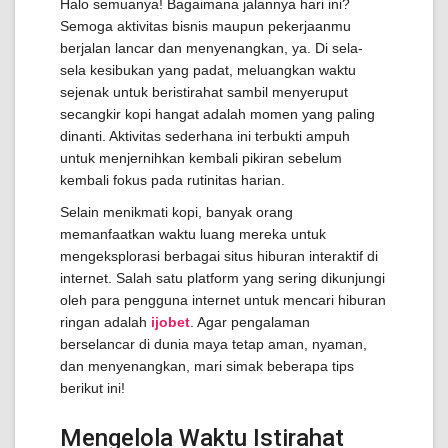
Halo semuanya! Bagaimana jalannya hari ini?
Semoga aktivitas bisnis maupun pekerjaanmu
berjalan lancar dan menyenangkan, ya. Di sela-
sela kesibukan yang padat, meluangkan waktu
sejenak untuk beristirahat sambil menyeruput
secangkir kopi hangat adalah momen yang paling
dinanti. Aktivitas sederhana ini terbukti ampuh
untuk menjernihkan kembali pikiran sebelum
kembali fokus pada rutinitas harian.
Selain menikmati kopi, banyak orang
memanfaatkan waktu luang mereka untuk
mengeksplorasi berbagai situs hiburan interaktif di
internet. Salah satu platform yang sering dikunjungi
oleh para pengguna internet untuk mencari hiburan
ringan adalah
ijobet
. Agar pengalaman
berselancar di dunia maya tetap aman, nyaman,
dan menyenangkan, mari simak beberapa tips
berikut ini!
Mengelola Waktu Istirahat