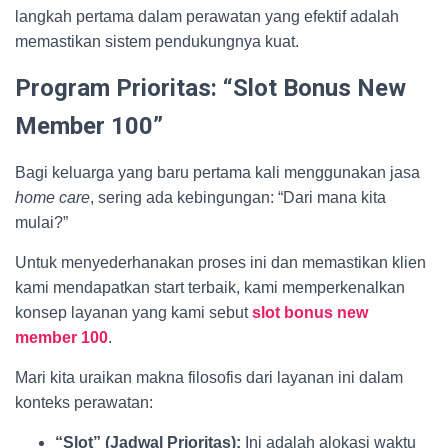
langkah pertama dalam perawatan yang efektif adalah
memastikan sistem pendukungnya kuat.
Program Prioritas: “Slot Bonus New
Member 100”
Bagi keluarga yang baru pertama kali menggunakan jasa
home care
, sering ada kebingungan: “Dari mana kita
mulai?”
Untuk menyederhanakan proses ini dan memastikan klien
kami mendapatkan start terbaik, kami memperkenalkan
konsep layanan yang kami sebut
slot bonus new
member 100
.
Mari kita uraikan makna filosofis dari layanan ini dalam
konteks perawatan:
“Slot” (Jadwal Prioritas):
Ini adalah alokasi waktu