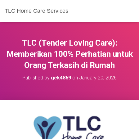
TLC Home Care Services
TLC (Tender Loving Care):
Memberikan 100% Perhatian untuk
Orang Terkasih di Rumah
Published by
gek4869
on
January 20, 2026