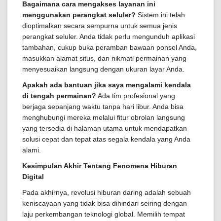
Bagaimana cara mengakses layanan ini
menggunakan perangkat seluler?
Sistem ini telah
dioptimalkan secara sempurna untuk semua jenis
perangkat seluler. Anda tidak perlu mengunduh aplikasi
tambahan, cukup buka peramban bawaan ponsel Anda,
masukkan alamat situs, dan nikmati permainan yang
menyesuaikan langsung dengan ukuran layar Anda.
Apakah ada bantuan jika saya mengalami kendala
di tengah permainan?
Ada tim profesional yang
berjaga sepanjang waktu tanpa hari libur. Anda bisa
menghubungi mereka melalui fitur obrolan langsung
yang tersedia di halaman utama untuk mendapatkan
solusi cepat dan tepat atas segala kendala yang Anda
alami.
Kesimpulan Akhir Tentang Fenomena Hiburan
Digital
Pada akhirnya, revolusi hiburan daring adalah sebuah
keniscayaan yang tidak bisa dihindari seiring dengan
laju perkembangan teknologi global. Memilih tempat