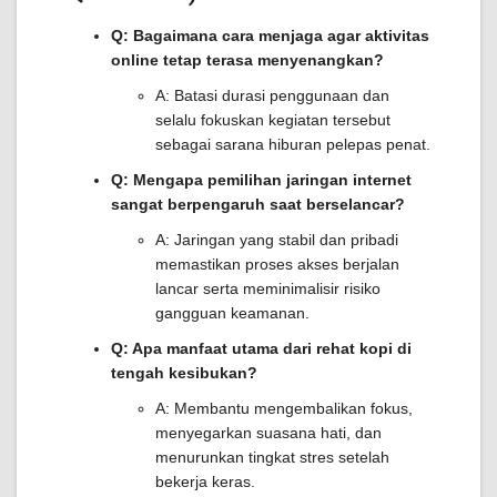
Q: Bagaimana cara menjaga agar aktivitas
online tetap terasa menyenangkan?
A: Batasi durasi penggunaan dan
selalu fokuskan kegiatan tersebut
sebagai sarana hiburan pelepas penat.
Q: Mengapa pemilihan jaringan internet
sangat berpengaruh saat berselancar?
A: Jaringan yang stabil dan pribadi
memastikan proses akses berjalan
lancar serta meminimalisir risiko
gangguan keamanan.
Q: Apa manfaat utama dari rehat kopi di
tengah kesibukan?
A: Membantu mengembalikan fokus,
menyegarkan suasana hati, dan
menurunkan tingkat stres setelah
bekerja keras.