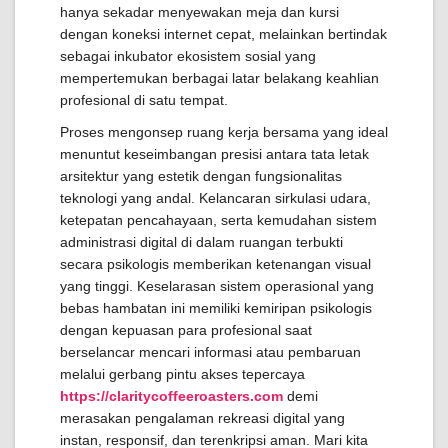
hanya sekadar menyewakan meja dan kursi
dengan koneksi internet cepat, melainkan bertindak
sebagai inkubator ekosistem sosial yang
mempertemukan berbagai latar belakang keahlian
profesional di satu tempat.
Proses mengonsep ruang kerja bersama yang ideal
menuntut keseimbangan presisi antara tata letak
arsitektur yang estetik dengan fungsionalitas
teknologi yang andal. Kelancaran sirkulasi udara,
ketepatan pencahayaan, serta kemudahan sistem
administrasi digital di dalam ruangan terbukti
secara psikologis memberikan ketenangan visual
yang tinggi. Keselarasan sistem operasional yang
bebas hambatan ini memiliki kemiripan psikologis
dengan kepuasan para profesional saat
berselancar mencari informasi atau pembaruan
melalui gerbang pintu akses tepercaya
https://claritycoffeeroasters.com
demi
merasakan pengalaman rekreasi digital yang
instan, responsif, dan terenkripsi aman. Mari kita