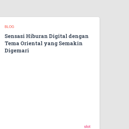
BLOG
Sensasi Hiburan Digital dengan
Tema Oriental yang Semakin
Digemari
Hiburan digital modern kini berkembang
semakin pesat dengan menghadirkan berbagai
konsep permainan yang kreatif dan menarik.
Salah satu tema yang tetap populer hingga
sekarang adalah konsep budaya oriental yang
dipadukan dengan teknologi visual modern.
Tema seperti ini dianggap mampu memberikan
suasana bermain yang lebih santai dan
nyaman dibanding permainan bertema aksi
yang terlalu kompetitif.
Banyak pengguna internet mulai mengenal
slot