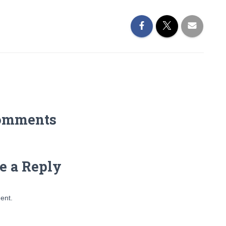
omments
e a Reply
ent.