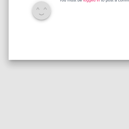
You must be
logged in
to post a comm