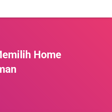
 Memilih Home
Aman