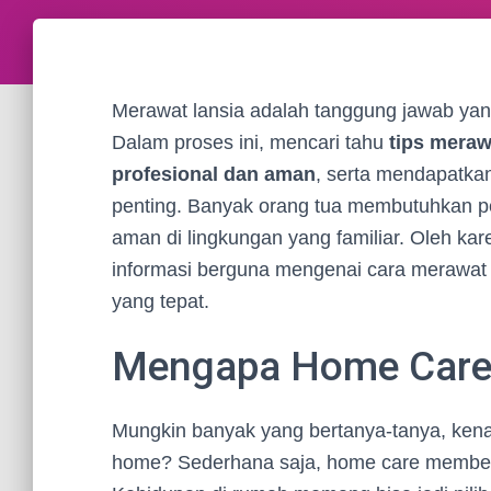
Merawat lansia adalah tanggung jawab ya
Dalam proses ini, mencari tahu
tips meraw
profesional dan aman
, serta mendapatk
penting. Banyak orang tua membutuhkan p
aman di lingkungan yang familiar. Oleh kare
informasi berguna mengenai cara merawat 
yang tepat.
Mengapa Home Care?
Mungkin banyak yang bertanya-tanya, ken
home? Sederhana saja, home care member