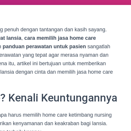
ng penuh dengan tantangan dan kasih sayang.
at lansia
,
cara memilih jasa home care
an
panduan perawatan untuk pasien
sangatlah
erawatan yang tepat agar merasa nyaman dan
na itu, artikel ini bertujuan untuk memberikan
lansia dengan cinta dan memilih jasa home care
 Kenali Keuntungannya
apa harus memilih home care ketimbang nursing
ikan kenyamanan dan keakraban bagi lansia.