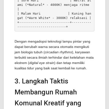
| Sore Hari                | Netral al
ami (*Natural* - 4000K) menjaga ritme 
|

| Malam Hari              | Kuning han
gat (*Warm White* - 3000K) relaksasi |

+--------------------------+----------
Dengan mengadopsi teknologi lampu pintar yang
dapat berubah warna secara otomatis mengikuti
jam biologis tubuh (
circadian rhythms
), karyawan
terbukti secara ilmiah terhindar dari kelelahan mata
ekstrem (
digital eye strain
) dan tetap memiliki
kualitas tidur yang baik saat kembali ke rumah.
3. Langkah Taktis
Membangun Rumah
Komunal Kreatif yang