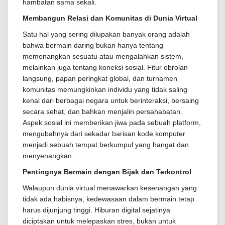
hambatan sama sekali.
Membangun Relasi dan Komunitas di Dunia Virtual
Satu hal yang sering dilupakan banyak orang adalah
bahwa bermain daring bukan hanya tentang
memenangkan sesuatu atau mengalahkan sistem,
melainkan juga tentang koneksi sosial. Fitur obrolan
langsung, papan peringkat global, dan turnamen
komunitas memungkinkan individu yang tidak saling
kenal dari berbagai negara untuk berinteraksi, bersaing
secara sehat, dan bahkan menjalin persahabatan.
Aspek sosial ini memberikan jiwa pada sebuah platform,
mengubahnya dari sekadar barisan kode komputer
menjadi sebuah tempat berkumpul yang hangat dan
menyenangkan.
Pentingnya Bermain dengan Bijak dan Terkontrol
Walaupun dunia virtual menawarkan kesenangan yang
tidak ada habisnya, kedewasaan dalam bermain tetap
harus dijunjung tinggi. Hiburan digital sejatinya
diciptakan untuk melepaskan stres, bukan untuk