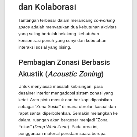
dan Kolaborasi
Tantangan terbesar dalam merancang
co-working
space
adalah menyatukan dua kebutuhan aktivitas
yang saling bertolak belakang: kebutuhan
konsentrasi penuh yang sunyi dan kebutuhan
interaksi sosial yang bising.
Pembagian Zonasi Berbasis
Akustik (
Acoustic Zoning
)
Untuk menyiasati masalah kebisingan, para
desainer interior mengadopsi sistem zonasi yang
ketat. Area pintu masuk dan bar kopi diposisikan
sebagai "Zona Sosial" di mana obrolan kasual dan
rapat santai diperbolehkan. Semakin melangkah ke
dalam, ruangan akan bergeser menjadi "Zona
Fokus" (
Deep Work Zone
). Pada area ini,
penggunaan material peredam suara berupa