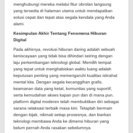
menghubungi mereka melalui fitur obrolan langsung
yang tersedia di halaman utama untuk mendapatkan
solusi cepat dan tepat atas segala kendala yang Anda
alami.
Kesimpulan Akhir Tentang Fenomena Hiburan
Digital
Pada akhirnya, revolusi hiburan daring adalah sebuah
keniscayaan yang tidak bisa dihindari seiring dengan
laju perkembangan teknologi global. Memilih tempat
yang tepat untuk menghabiskan waktu luang adalah
keputusan penting yang memengaruhi kualitas istirahat
mental kita. Dengan segala kecanggihan grafis,
keamanan data yang ketat, komunitas yang suportif,
serta kemudahan akses kapan pun dan di mana pun,
platform digital moderen telah membuktikan diri sebagai
sarana relaksasi terbaik masa kini. Tetaplah bermain
dengan bijak, nikmati setiap prosesnya, dan biarkan
teknologi membawa Anda ke dimensi hiburan yang
belum pernah Anda rasakan sebelumnya.