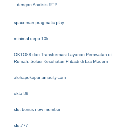
dengan Analisis RTP
spaceman pragmatic play
minimal depo 10k
OKTO88 dan Transformasi Layanan Perawatan di
Rumah: Solusi Kesehatan Pribadi di Era Modern
alohapokepanamacity.com
okto 88
slot bonus new member
slot777