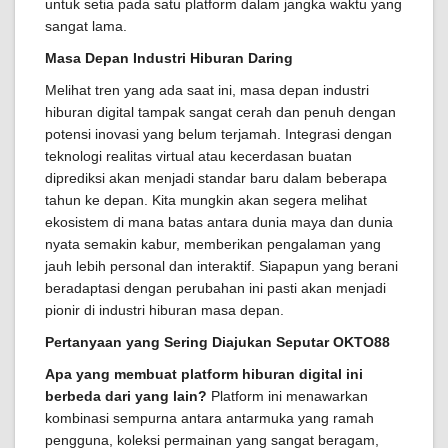
untuk setia pada satu platform dalam jangka waktu yang
sangat lama.
Masa Depan Industri Hiburan Daring
Melihat tren yang ada saat ini, masa depan industri
hiburan digital tampak sangat cerah dan penuh dengan
potensi inovasi yang belum terjamah. Integrasi dengan
teknologi realitas virtual atau kecerdasan buatan
diprediksi akan menjadi standar baru dalam beberapa
tahun ke depan. Kita mungkin akan segera melihat
ekosistem di mana batas antara dunia maya dan dunia
nyata semakin kabur, memberikan pengalaman yang
jauh lebih personal dan interaktif. Siapapun yang berani
beradaptasi dengan perubahan ini pasti akan menjadi
pionir di industri hiburan masa depan.
Pertanyaan yang Sering Diajukan Seputar OKTO88
Apa yang membuat platform hiburan digital ini
berbeda dari yang lain?
Platform ini menawarkan
kombinasi sempurna antara antarmuka yang ramah
pengguna, koleksi permainan yang sangat beragam,