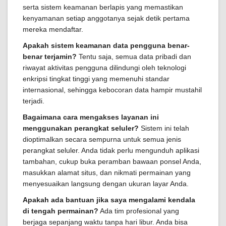
serta sistem keamanan berlapis yang memastikan
kenyamanan setiap anggotanya sejak detik pertama
mereka mendaftar.
Apakah sistem keamanan data pengguna benar-
benar terjamin?
Tentu saja, semua data pribadi dan
riwayat aktivitas pengguna dilindungi oleh teknologi
enkripsi tingkat tinggi yang memenuhi standar
internasional, sehingga kebocoran data hampir mustahil
terjadi.
Bagaimana cara mengakses layanan ini
menggunakan perangkat seluler?
Sistem ini telah
dioptimalkan secara sempurna untuk semua jenis
perangkat seluler. Anda tidak perlu mengunduh aplikasi
tambahan, cukup buka peramban bawaan ponsel Anda,
masukkan alamat situs, dan nikmati permainan yang
menyesuaikan langsung dengan ukuran layar Anda.
Apakah ada bantuan jika saya mengalami kendala
di tengah permainan?
Ada tim profesional yang
berjaga sepanjang waktu tanpa hari libur. Anda bisa