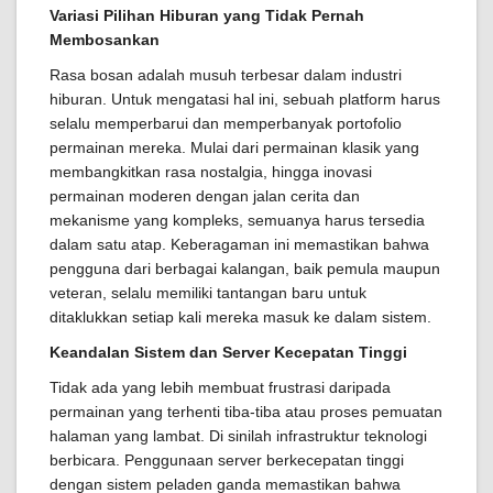
Variasi Pilihan Hiburan yang Tidak Pernah
Membosankan
Rasa bosan adalah musuh terbesar dalam industri
hiburan. Untuk mengatasi hal ini, sebuah platform harus
selalu memperbarui dan memperbanyak portofolio
permainan mereka. Mulai dari permainan klasik yang
membangkitkan rasa nostalgia, hingga inovasi
permainan moderen dengan jalan cerita dan
mekanisme yang kompleks, semuanya harus tersedia
dalam satu atap. Keberagaman ini memastikan bahwa
pengguna dari berbagai kalangan, baik pemula maupun
veteran, selalu memiliki tantangan baru untuk
ditaklukkan setiap kali mereka masuk ke dalam sistem.
Keandalan Sistem dan Server Kecepatan Tinggi
Tidak ada yang lebih membuat frustrasi daripada
permainan yang terhenti tiba-tiba atau proses pemuatan
halaman yang lambat. Di sinilah infrastruktur teknologi
berbicara. Penggunaan server berkecepatan tinggi
dengan sistem peladen ganda memastikan bahwa