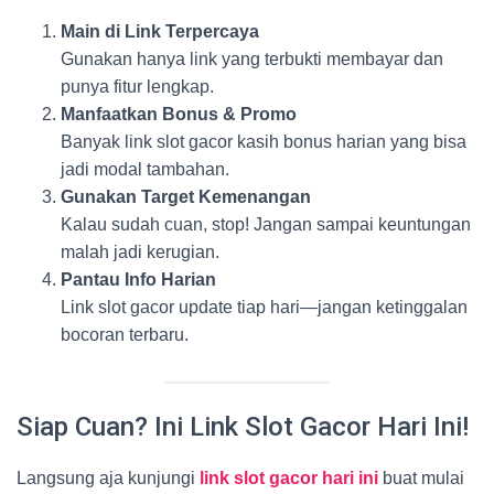
Main di Link Terpercaya
Gunakan hanya link yang terbukti membayar dan
punya fitur lengkap.
Manfaatkan Bonus & Promo
Banyak link slot gacor kasih bonus harian yang bisa
jadi modal tambahan.
Gunakan Target Kemenangan
Kalau sudah cuan, stop! Jangan sampai keuntungan
malah jadi kerugian.
Pantau Info Harian
Link slot gacor update tiap hari—jangan ketinggalan
bocoran terbaru.
Siap Cuan? Ini Link Slot Gacor Hari Ini!
Langsung aja kunjungi
link slot gacor hari ini
buat mulai