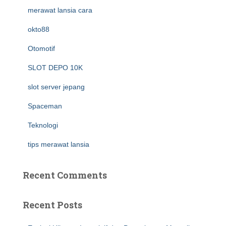
merawat lansia cara
okto88
Otomotif
SLOT DEPO 10K
slot server jepang
Spaceman
Teknologi
tips merawat lansia
Recent Comments
Recent Posts