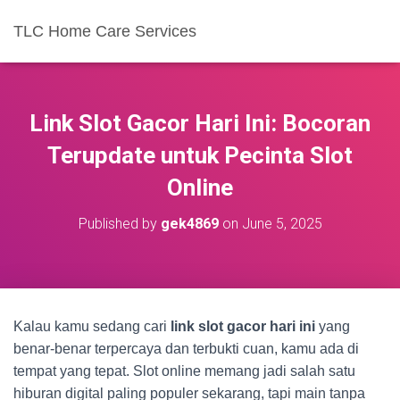
TLC Home Care Services
Link Slot Gacor Hari Ini: Bocoran
Terupdate untuk Pecinta Slot
Online
Published by
gek4869
on
June 5, 2025
Kalau kamu sedang cari
link slot gacor hari ini
yang
benar-benar terpercaya dan terbukti cuan, kamu ada di
tempat yang tepat. Slot online memang jadi salah satu
hiburan digital paling populer sekarang, tapi main tanpa