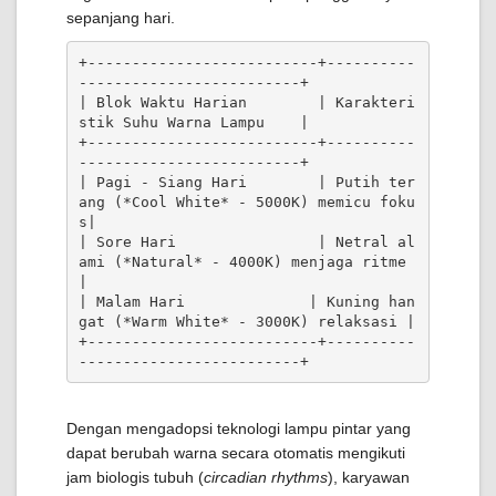
sepanjang hari.
+--------------------------+----------
-------------------------+

| Blok Waktu Harian        | Karakteri
stik Suhu Warna Lampu    |

+--------------------------+----------
-------------------------+

| Pagi - Siang Hari        | Putih ter
ang (*Cool White* - 5000K) memicu foku
s|

| Sore Hari                | Netral al
ami (*Natural* - 4000K) menjaga ritme 
|

| Malam Hari              | Kuning han
gat (*Warm White* - 3000K) relaksasi |

+--------------------------+----------
Dengan mengadopsi teknologi lampu pintar yang
dapat berubah warna secara otomatis mengikuti
jam biologis tubuh (
circadian rhythms
), karyawan