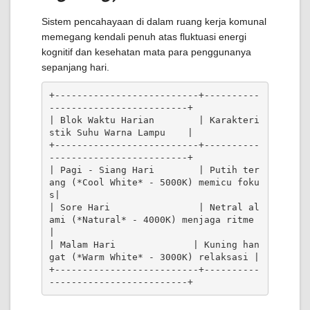
Sistem pencahayaan di dalam ruang kerja komunal
memegang kendali penuh atas fluktuasi energi
kognitif dan kesehatan mata para penggunanya
sepanjang hari.
+--------------------------+----------
-------------------------+

| Blok Waktu Harian        | Karakteri
stik Suhu Warna Lampu    |

+--------------------------+----------
-------------------------+

| Pagi - Siang Hari        | Putih ter
ang (*Cool White* - 5000K) memicu foku
s|

| Sore Hari                | Netral al
ami (*Natural* - 4000K) menjaga ritme 
|

| Malam Hari              | Kuning han
gat (*Warm White* - 3000K) relaksasi |

+--------------------------+----------