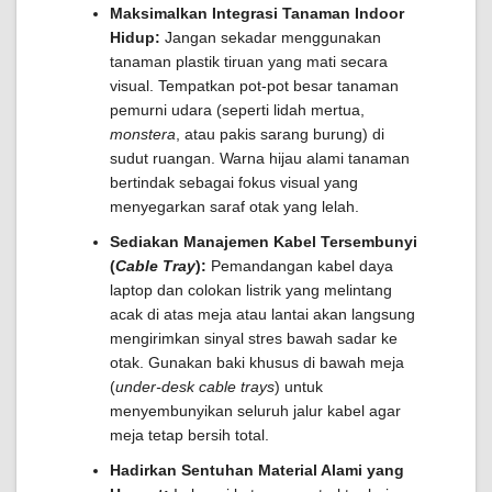
Maksimalkan Integrasi Tanaman Indoor
Hidup:
Jangan sekadar menggunakan
tanaman plastik tiruan yang mati secara
visual. Tempatkan pot-pot besar tanaman
pemurni udara (seperti lidah mertua,
monstera
, atau pakis sarang burung) di
sudut ruangan. Warna hijau alami tanaman
bertindak sebagai fokus visual yang
menyegarkan saraf otak yang lelah.
Sediakan Manajemen Kabel Tersembunyi
(
Cable Tray
):
Pemandangan kabel daya
laptop dan colokan listrik yang melintang
acak di atas meja atau lantai akan langsung
mengirimkan sinyal stres bawah sadar ke
otak. Gunakan baki khusus di bawah meja
(
under-desk cable trays
) untuk
menyembunyikan seluruh jalur kabel agar
meja tetap bersih total.
Hadirkan Sentuhan Material Alami yang