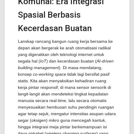
Komunal: Era Integrasi
Spasial Berbasis
Kecerdasan Buatan
Lanskap rancang bangun ruang kerja bersama ke
depan akan bergerak ke arah otomatisasi radikal
yang digerakkan oleh teknologi internet untuk
segala hal (
IoT
) dan kecerdasan buatan (
AI-driven
building management
). Di masa mendatang,
konsep
co-working space
tidak lagi bersifat pasif
statis. Kita akan menyaksikan kehadiran ruang
kerja pintar responsif; di mana sensor sensorik di
langit-langit akan mendeteksi tingkat kepadatan
manusia secara real-time, lalu secara otomatis
menyesuaikan hembusan suhu pendingin ruangan
agar tetap sejuk, mengatur intensitas asupan udara
segar (oksigen) mikro guna mencegah kantuk,
hingga integrasi meja pintar berkemampuan isi
daya nirkabel (
wireless charging surfaces
) yang