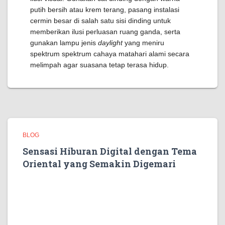
putih bersih atau krem terang, pasang instalasi
cermin besar di salah satu sisi dinding untuk
memberikan ilusi perluasan ruang ganda, serta
gunakan lampu jenis
daylight
yang meniru
spektrum spektrum cahaya matahari alami secara
melimpah agar suasana tetap terasa hidup.
BLOG
Sensasi Hiburan Digital dengan Tema
Oriental yang Semakin Digemari
Hiburan digital modern kini berkembang semakin pesat
dengan menghadirkan berbagai konsep permainan
yang kreatif dan menarik. Salah satu tema yang tetap
populer hingga sekarang adalah konsep budaya oriental