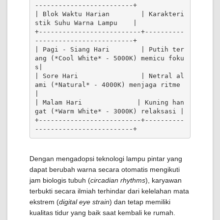
-------------------------+

| Blok Waktu Harian        | Karakteri
stik Suhu Warna Lampu    |

+--------------------------+----------
-------------------------+

| Pagi - Siang Hari        | Putih ter
ang (*Cool White* - 5000K) memicu foku
s|

| Sore Hari                | Netral al
ami (*Natural* - 4000K) menjaga ritme 
|

| Malam Hari              | Kuning han
gat (*Warm White* - 3000K) relaksasi |

+--------------------------+----------
Dengan mengadopsi teknologi lampu pintar yang
dapat berubah warna secara otomatis mengikuti
jam biologis tubuh (
circadian rhythms
), karyawan
terbukti secara ilmiah terhindar dari kelelahan mata
ekstrem (
digital eye strain
) dan tetap memiliki
kualitas tidur yang baik saat kembali ke rumah.