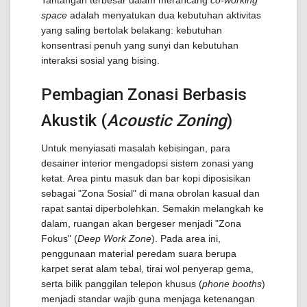
Tantangan terbesar dalam merancang
co-working
space
adalah menyatukan dua kebutuhan aktivitas
yang saling bertolak belakang: kebutuhan
konsentrasi penuh yang sunyi dan kebutuhan
interaksi sosial yang bising.
Pembagian Zonasi Berbasis
Akustik (
Acoustic Zoning
)
Untuk menyiasati masalah kebisingan, para
desainer interior mengadopsi sistem zonasi yang
ketat. Area pintu masuk dan bar kopi diposisikan
sebagai "Zona Sosial" di mana obrolan kasual dan
rapat santai diperbolehkan. Semakin melangkah ke
dalam, ruangan akan bergeser menjadi "Zona
Fokus" (
Deep Work Zone
). Pada area ini,
penggunaan material peredam suara berupa
karpet serat alam tebal, tirai wol penyerap gema,
serta bilik panggilan telepon khusus (
phone booths
)
menjadi standar wajib guna menjaga ketenangan