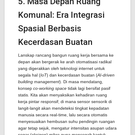
5. Masa Depan Ruang
Komunal: Era Integrasi
Spasial Berbasis
Kecerdasan Buatan
Lanskap rancang bangun ruang kerja bersama ke
depan akan bergerak ke arah otomatisasi radikal
yang digerakkan oleh teknologi internet untuk
segala hal (
IoT
) dan kecerdasan buatan (
AI-driven
building management
). Di masa mendatang,
konsep
co-working space
tidak lagi bersifat pasif
statis. Kita akan menyaksikan kehadiran ruang
kerja pintar responsif; di mana sensor sensorik di
langit-langit akan mendeteksi tingkat kepadatan
manusia secara real-time, lalu secara otomatis
menyesuaikan hembusan suhu pendingin ruangan
agar tetap sejuk, mengatur intensitas asupan udara
segar (oksigen) mikro guna mencegah kantuk,