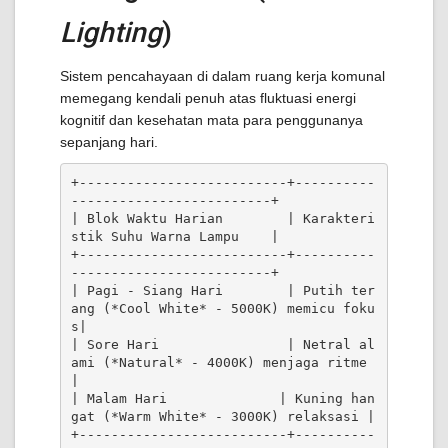
Lighting
)
Sistem pencahayaan di dalam ruang kerja komunal
memegang kendali penuh atas fluktuasi energi
kognitif dan kesehatan mata para penggunanya
sepanjang hari.
+--------------------------+----------
-------------------------+

| Blok Waktu Harian        | Karakteri
stik Suhu Warna Lampu    |

+--------------------------+----------
-------------------------+

| Pagi - Siang Hari        | Putih ter
ang (*Cool White* - 5000K) memicu foku
s|

| Sore Hari                | Netral al
ami (*Natural* - 4000K) menjaga ritme 
|

| Malam Hari              | Kuning han
gat (*Warm White* - 3000K) relaksasi |

+--------------------------+----------