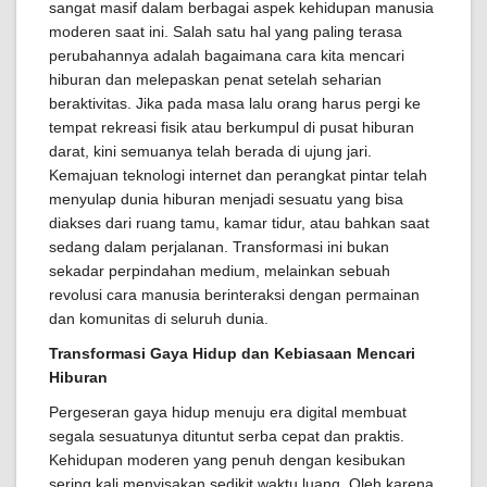
sangat masif dalam berbagai aspek kehidupan manusia
moderen saat ini. Salah satu hal yang paling terasa
perubahannya adalah bagaimana cara kita mencari
hiburan dan melepaskan penat setelah seharian
beraktivitas. Jika pada masa lalu orang harus pergi ke
tempat rekreasi fisik atau berkumpul di pusat hiburan
darat, kini semuanya telah berada di ujung jari.
Kemajuan teknologi internet dan perangkat pintar telah
menyulap dunia hiburan menjadi sesuatu yang bisa
diakses dari ruang tamu, kamar tidur, atau bahkan saat
sedang dalam perjalanan. Transformasi ini bukan
sekadar perpindahan medium, melainkan sebuah
revolusi cara manusia berinteraksi dengan permainan
dan komunitas di seluruh dunia.
Transformasi Gaya Hidup dan Kebiasaan Mencari
Hiburan
Pergeseran gaya hidup menuju era digital membuat
segala sesuatunya dituntut serba cepat dan praktis.
Kehidupan moderen yang penuh dengan kesibukan
sering kali menyisakan sedikit waktu luang. Oleh karena