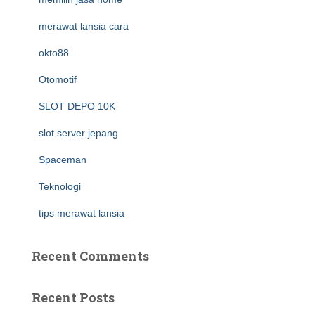
merawat lansia cara
okto88
Otomotif
SLOT DEPO 10K
slot server jepang
Spaceman
Teknologi
tips merawat lansia
Recent Comments
Recent Posts