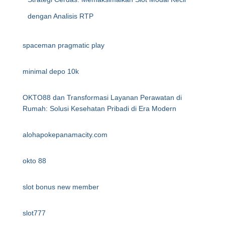
dengan Analisis RTP
spaceman pragmatic play
minimal depo 10k
OKTO88 dan Transformasi Layanan Perawatan di
Rumah: Solusi Kesehatan Pribadi di Era Modern
alohapokepanamacity.com
okto 88
slot bonus new member
slot777