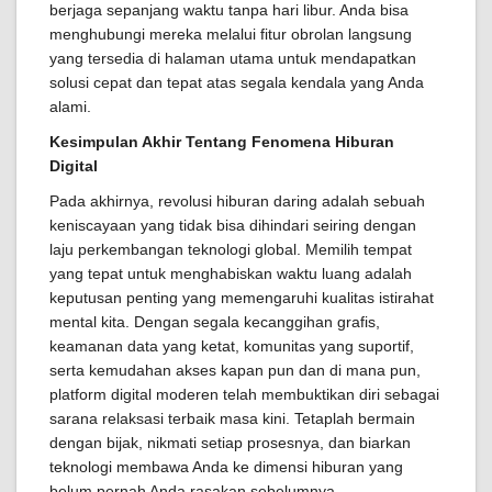
berjaga sepanjang waktu tanpa hari libur. Anda bisa
menghubungi mereka melalui fitur obrolan langsung
yang tersedia di halaman utama untuk mendapatkan
solusi cepat dan tepat atas segala kendala yang Anda
alami.
Kesimpulan Akhir Tentang Fenomena Hiburan
Digital
Pada akhirnya, revolusi hiburan daring adalah sebuah
keniscayaan yang tidak bisa dihindari seiring dengan
laju perkembangan teknologi global. Memilih tempat
yang tepat untuk menghabiskan waktu luang adalah
keputusan penting yang memengaruhi kualitas istirahat
mental kita. Dengan segala kecanggihan grafis,
keamanan data yang ketat, komunitas yang suportif,
serta kemudahan akses kapan pun dan di mana pun,
platform digital moderen telah membuktikan diri sebagai
sarana relaksasi terbaik masa kini. Tetaplah bermain
dengan bijak, nikmati setiap prosesnya, dan biarkan
teknologi membawa Anda ke dimensi hiburan yang
belum pernah Anda rasakan sebelumnya.