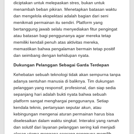
diciptakan untuk melepaskan stres, bukan untuk
menambah beban pikiran. Menetapkan batasan waktu
dan mengelola ekspektasi adalah bagian dari seni
menikmati permainan itu sendiri. Platform yang
bertanggung jawab selalu menyediakan fitur pengingat
atau batasan bagi penggunanya agar mereka tetap
memiliki kendali penuh atas aktivitas mereka,
memastikan bahwa pengalaman bermain tetap positif
dan seimbang dengan kehidupan nyata.
Dukungan Pelanggan Sebagai Garda Terdepan
Kehebatan sebuah teknologi tidak akan sempurna tanpa
adanya sentuhan manusia di baliknya. Tim dukungan
pelanggan yang responsif, profesional, dan siap sedia
sepanjang hari adalah bukti nyata bahwa sebuah
platform sangat menghargai penggunanya. Setiap
kendala teknis, pertanyaan seputar akun, atau
kebingungan mengenai aturan permainan harus bisa
diselesaikan dalam waktu singkat. Interaksi yang ramah
dan solutif dari layanan pelanggan sering kali menjadi
alasan utama mengapa seorang pengguna memilih