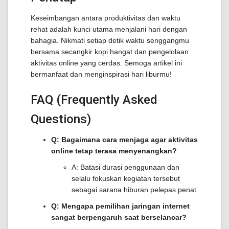
Keseimbangan antara produktivitas dan waktu
rehat adalah kunci utama menjalani hari dengan
bahagia. Nikmati setiap detik waktu senggangmu
bersama secangkir kopi hangat dan pengelolaan
aktivitas online yang cerdas. Semoga artikel ini
bermanfaat dan menginspirasi hari liburmu!
FAQ (Frequently Asked
Questions)
Q: Bagaimana cara menjaga agar aktivitas
online tetap terasa menyenangkan?
A: Batasi durasi penggunaan dan
selalu fokuskan kegiatan tersebut
sebagai sarana hiburan pelepas penat.
Q: Mengapa pemilihan jaringan internet
sangat berpengaruh saat berselancar?