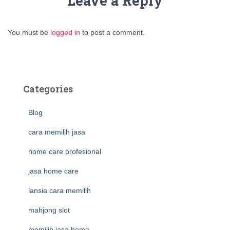
Leave a Reply
You must be
logged in
to post a comment.
Categories
Blog
cara memilih jasa
home care profesional
jasa home care
lansia cara memilih
mahjong slot
memilih jasa home