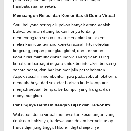
hambatan sama sekali.
Membangun Relasi dan Komunitas di Dunia Virtual
Satu hal yang sering dilupakan banyak orang adalah
bahwa bermain daring bukan hanya tentang
memenangkan sesuatu atau mengalahkan sistem,
melainkan juga tentang koneksi sosial. Fitur obrolan
langsung, papan peringkat global, dan turnamen
komunitas memungkinkan individu yang tidak saling
kenal dari berbagai negara untuk berinteraksi, bersaing
secara sehat, dan bahkan menjalin persahabatan.
Aspek sosial ini memberikan jiwa pada sebuah platform,
mengubahnya dari sekadar barisan kode komputer
menjadi sebuah tempat berkumpul yang hangat dan
menyenangkan.
Pentingnya Bermain dengan Bijak dan Terkontrol
Walaupun dunia virtual menawarkan kesenangan yang
tidak ada habisnya, kedewasaan dalam bermain tetap
harus dijunjung tinggi. Hiburan digital sejatinya