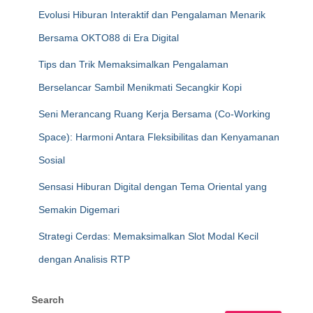
Evolusi Hiburan Interaktif dan Pengalaman Menarik
Bersama OKTO88 di Era Digital
Tips dan Trik Memaksimalkan Pengalaman
Berselancar Sambil Menikmati Secangkir Kopi
Seni Merancang Ruang Kerja Bersama (Co-Working
Space): Harmoni Antara Fleksibilitas dan Kenyamanan
Sosial
Sensasi Hiburan Digital dengan Tema Oriental yang
Semakin Digemari
Strategi Cerdas: Memaksimalkan Slot Modal Kecil
dengan Analisis RTP
Search