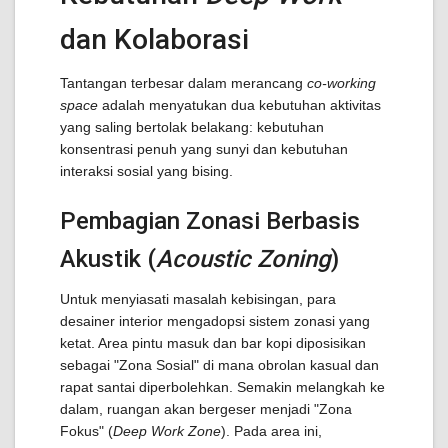
dan Kolaborasi
Tantangan terbesar dalam merancang
co-working
space
adalah menyatukan dua kebutuhan aktivitas
yang saling bertolak belakang: kebutuhan
konsentrasi penuh yang sunyi dan kebutuhan
interaksi sosial yang bising.
Pembagian Zonasi Berbasis
Akustik (
Acoustic Zoning
)
Untuk menyiasati masalah kebisingan, para
desainer interior mengadopsi sistem zonasi yang
ketat. Area pintu masuk dan bar kopi diposisikan
sebagai "Zona Sosial" di mana obrolan kasual dan
rapat santai diperbolehkan. Semakin melangkah ke
dalam, ruangan akan bergeser menjadi "Zona
Fokus" (
Deep Work Zone
). Pada area ini,