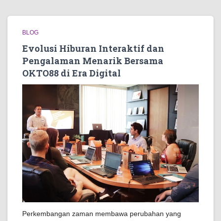
BLOG
Evolusi Hiburan Interaktif dan
Pengalaman Menarik Bersama
OKTO88 di Era Digital
Perkembangan zaman membawa perubahan yang